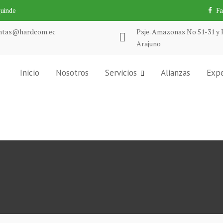
Quinde
F
ntas@hardcom.ec
Psje. Amazonas No 51-31 y 
Arajuno
Inicio
Nosotros
Servicios
Alianzas
Expe