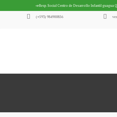
Saltar
📣Resp. Social
Centro de Desarrollo Infantil guagua 
al
contenido
(+593) 984900856
ve