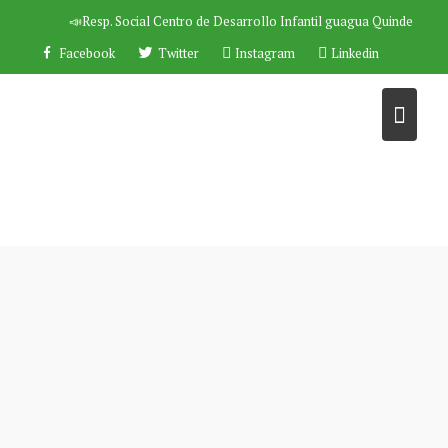
Saltar
📣Resp. Social
Centro de Desarrollo Infantil guagua Quinde
al
Facebook
Twitter
Instagram
Linkedin
contenido