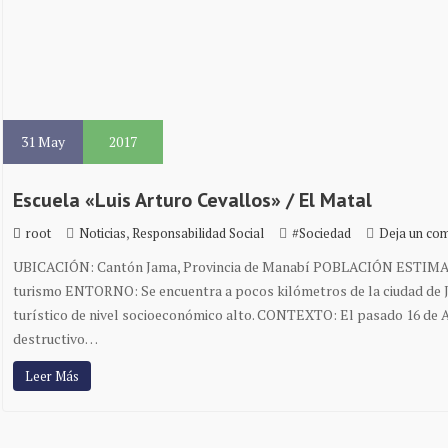
31
May
2017
Escuela «Luis Arturo Cevallos» / El Matal
,
root
Noticias
Responsabilidad Social
#Sociedad
Deja un com
UBICACIÓN: Cantón Jama, Provincia de Manabí POBLACIÓN ESTIMAD
turismo ENTORNO: Se encuentra a pocos kilómetros de la ciudad de J
turístico de nivel socioeconómico alto. CONTEXTO: El pasado 16 de Ab
destructivo…
Leer Más