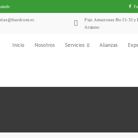
Quinde
F
ntas@hardcom.ec
Psje. Amazonas No 51-31 y 
Arajuno
Inicio
Nosotros
Servicios
Alianzas
Expe