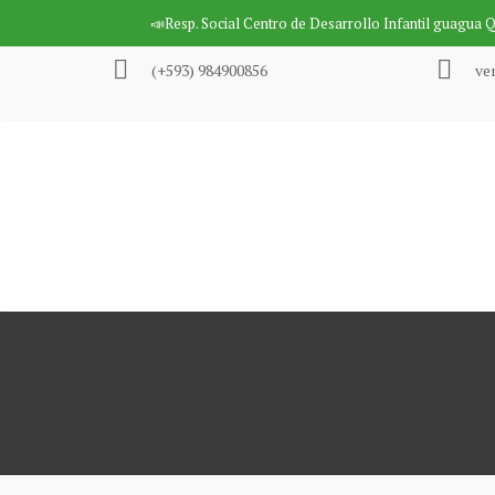
Saltar
📣Resp. Social
Centro de Desarrollo Infantil guagua 
al
contenido
(+593) 984900856
ve