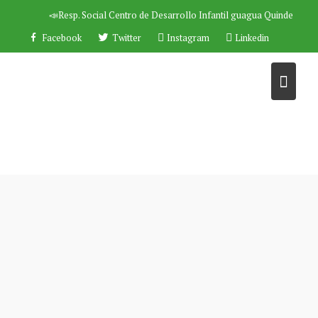
Saltar
📣Resp. Social
Centro de Desarrollo Infantil guagua Quinde
al
Facebook
Twitter
Instagram
Linkedin
contenido