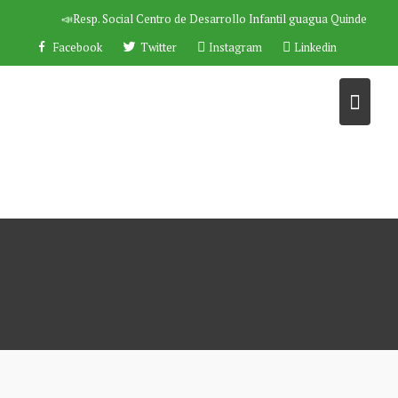
Saltar
📣Resp. Social
Centro de Desarrollo Infantil guagua Quinde
al
Facebook
Twitter
Instagram
Linkedin
contenido