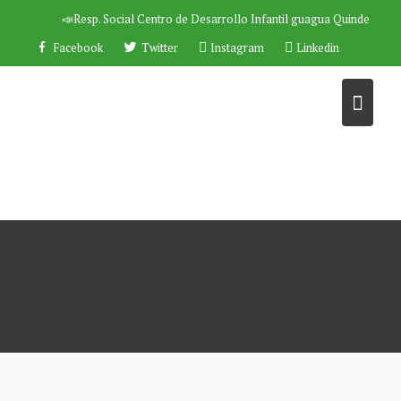
Saltar
📣Resp. Social
Centro de Desarrollo Infantil guagua Quinde
al
Facebook
Twitter
Instagram
Linkedin
contenido