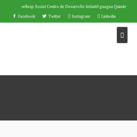
Saltar
📣Resp. Social
Centro de Desarrollo Infantil guagua Quinde
al
Facebook
Twitter
Instagram
Linkedin
contenido