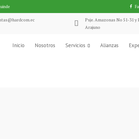
Quinde
F
ntas@hardcom.ec
Psje. Amazonas No 51-31 y 
Arajuno
Inicio
Nosotros
Servicios
Alianzas
Expe