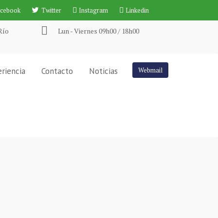
acebook
Twitter
Instagram
Linkedin
Río
Lun - Viernes 09h00 / 18h00
riencia
Contacto
Noticias
Webmail