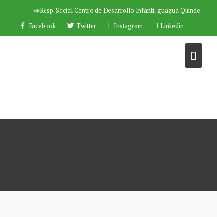
Saltar
📣Resp. Social
Centro de Desarrollo Infantil guagua Quinde
al
Facebook
Twitter
Instagram
Linkedin
contenido