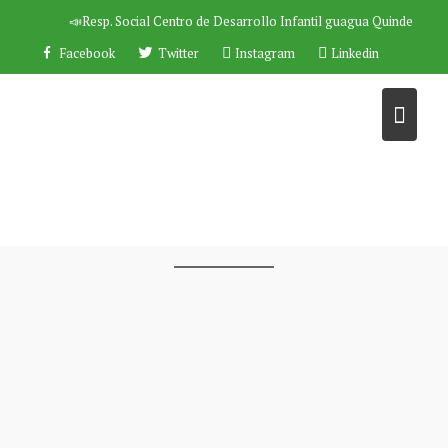
Saltar
📣Resp. Social
Centro de Desarrollo Infantil guagua Quinde
al
Facebook
Twitter
Instagram
Linkedin
contenido